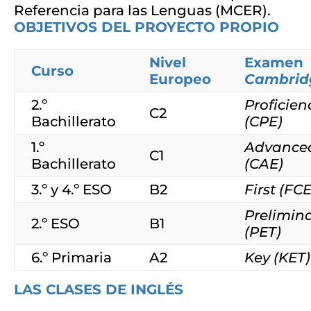
Referencia para las Lenguas (MCER).
OBJETIVOS DEL PROYECTO PROPIO
Nivel
Examen
Curso
Europeo
Cambrid
2.º
Proficien
C2
Bachillerato
(CPE)
1.º
Advance
C1
Bachillerato
(CAE)
3.º y 4.º ESO
B2
First (FCE
Prelimin
2.º ESO
B1
(PET)
6.º Primaria
A2
Key (KET)
LAS CLASES DE INGLÉS